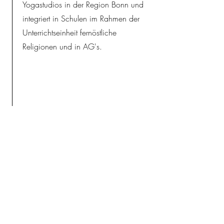
Yogastudios in der Region Bonn und
integriert in Schulen im Rahmen der
Unterrichtseinheit fernöstliche
Religionen und in AG's.
Lehrerin für die Fächer Mathematik
und Evangelische Religionslehre, die
letzten Jahre an einer katholischen
Mädchenschule. In dieser Zeit:
Ganztagskoordinatorin zum Aufbau
eines ganzheitlich ausgerichteten
Übermittagsangebots.