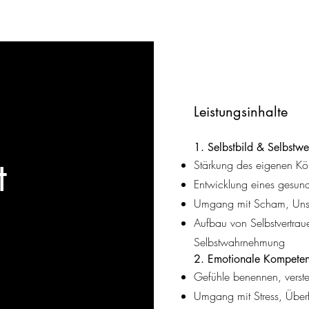
Leistungsinhalte
1. Selbstbild & Selbstwe
t
Stärkung des eigenen Kö
Entwicklung eines gesund
Umgang mit Scham, Unsic
Aufbau von Selbstvertraue
Selbstwahrnehmung
2. Emotionale Kompete
Gefühle benennen, verste
Umgang mit Stress, Überf