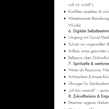
will ich nicht?“)
Konflikte verstehen & si
Wertebasierte Beziehungs
Würde)
6. Digitale Selbstbesti
Umgang mit Social Media
Schutz vor ungewollten B
Aufbau eines gesunden di
Reflexion über Online-Rol
7. Spirituelle & wertorie
Werte als Ressource: Näc
Achtsamkeit & Innere Ru
Übungen für Dankbarkei
„Ich bin wertvoll“ – spirit
8. Zukunftsvision & Em
Erkennen eigener Stärken