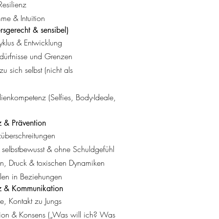
esilienz
me & Intuition
ersgerecht & sensibel)
yklus & Entwicklung
edürfnisse und Grenzen
u sich selbst (nicht als
dienkompetenz (Selfies, Body-Ideale,
z & Prävention
züberschreitungen
, selbstbewusst & ohne Schuldgefühl
n, Druck & toxischen Dynamiken
len in Beziehungen
z & Kommunikation
be, Kontakt zu Jungs
ion & Konsens („Was will ich? Was