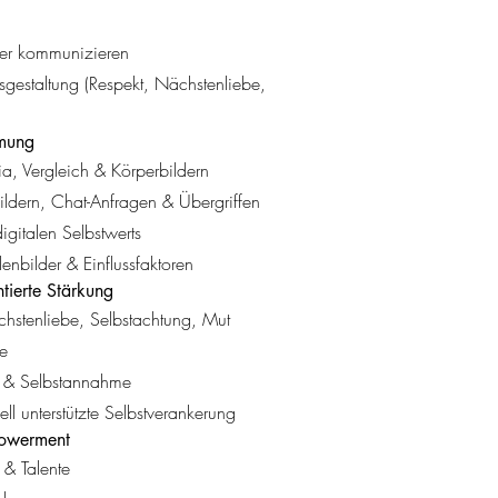
cher kommunizieren
gestaltung (Respekt, Nächstenliebe,
mmung
, Vergleich & Körperbildern
ildern, Chat-Anfragen & Übergriffen
gitalen Selbstwerts
lenbilder & Einflussfaktoren
ntierte Stärkung
hstenliebe, Selbstachtung, Mut
he
t & Selbstannahme
uell unterstützte Selbstverankerung
powerment
 & Talente