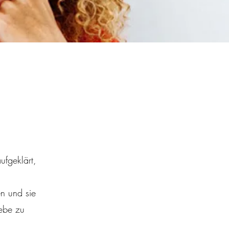
ufgeklärt,
en und sie
iebe zu