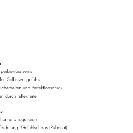
rt
rperbewusstseins
en Selbstwertgefühls
herheiten und Perfektionsdruck
n durch reflektierte
nz
hen und regulieren
orderung, Gefühlschaos (Pubertät)