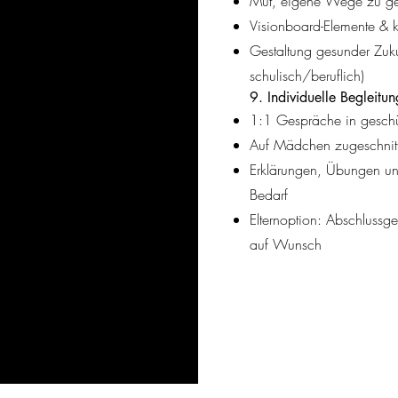
Mut, eigene Wege zu g
Visionboard-Elemente & 
Gestaltung gesunder Zukun
schulisch/beruflich)
9. Individuelle Begleitun
1:1 Gespräche in gesch
Auf Mädchen zugeschnit
Erklärungen, Übungen un
Bedarf
Elternoption: Abschluss
auf Wunsch