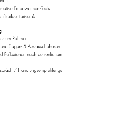
ehen
kreative Empowerment-Tools
ftsbilder (privat &
g
ütztem Rahmen
tene Fragen- & Austauschphasen
d Reflexionen nach persönlichem
gespräch / Handlungsempfehlungen